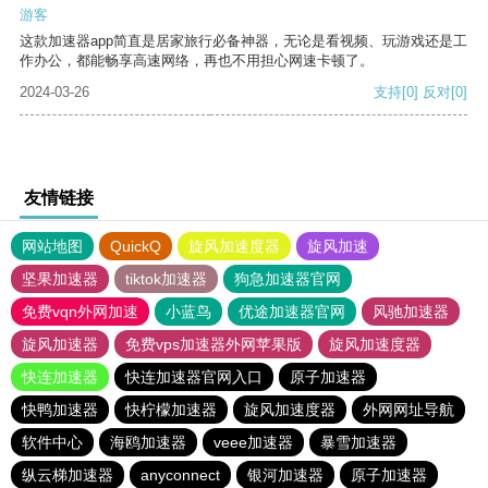
游客
这款加速器app简直是居家旅行必备神器，无论是看视频、玩游戏还是工
作办公，都能畅享高速网络，再也不用担心网速卡顿了。
2024-03-26
支持
[0]
反对
[0]
友情链接
网站地图
QuickQ
旋风加速度器
旋风加速
坚果加速器
tiktok加速器
狗急加速器官网
免费vqn外网加速
小蓝鸟
优途加速器官网
风驰加速器
旋风加速器
免费vps加速器外网苹果版
旋风加速度器
快连加速器
快连加速器官网入口
原子加速器
快鸭加速器
快柠檬加速器
旋风加速度器
外网网址导航
软件中心
海鸥加速器
veee加速器
暴雪加速器
纵云梯加速器
anyconnect
银河加速器
原子加速器