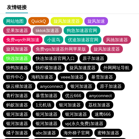
友情链接
网站地图
QuickQ
旋风加速度器
旋风加速
坚果加速器
tiktok加速器
狗急加速器官网
免费vqn外网加速
小蓝鸟
优途加速器官网
风驰加速器
旋风加速器
免费vps加速器外网苹果版
旋风加速度器
快连加速器
快连加速器官网入口
原子加速器
快鸭加速器
快柠檬加速器
旋风加速度器
外网网址导航
软件中心
海鸥加速器
veee加速器
暴雪加速器
纵云梯加速器
anyconnect
银河加速器
原子加速器
青柠加速器
暴雪加速器
优云666
anyconnect
蚂蚁加速器
1元机场
银河加速器
荔枝加速器
银河加速器
银河加速器
银河加速器
速鹰666
银河加速器
银河加速器
vp(永久免费)加速器
橘子加速器
abc加速器
海外梯子官网
蜜蜂加速器