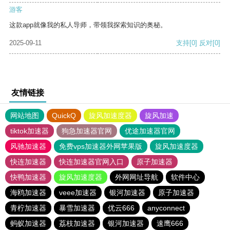
游客
这款app就像我的私人导师，带领我探索知识的奥秘。
2025-09-11
支持
[0]
反对
[0]
友情链接
网站地图
QuickQ
旋风加速度器
旋风加速
tiktok加速器
狗急加速器官网
优途加速器官网
风驰加速器
免费vps加速器外网苹果版
旋风加速度器
快连加速器
快连加速器官网入口
原子加速器
快鸭加速器
旋风加速度器
外网网址导航
软件中心
海鸥加速器
veee加速器
银河加速器
原子加速器
青柠加速器
暴雪加速器
优云666
anyconnect
蚂蚁加速器
荔枝加速器
银河加速器
速鹰666