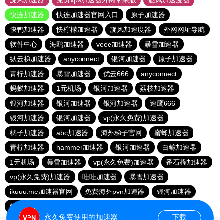
旋风加速器
免费vps加速器外网苹果版
旋风加速度器
快连加速器
快连加速器官网入口
原子加速器
快鸭加速器
快柠檬加速器
旋风加速度器
外网网址导航
软件中心
海鸥加速器
veee加速器
暴雪加速器
纵云梯加速器
anyconnect
银河加速器
原子加速器
青柠加速器
暴雪加速器
优云666
anyconnect
蚂蚁加速器
1元机场
银河加速器
荔枝加速器
银河加速器
银河加速器
银河加速器
速鹰666
银河加速器
银河加速器
vp(永久免费)加速器
橘子加速器
abc加速器
海外梯子官网
蜜蜂加速器
青柠加速器
hammer加速器
银河加速器
白鲸加速器
1元机场
暴雪加速器
vp(永久免费)加速器
番石榴加速器
vp(永久免费)加速器
哇哇加速器
暴雪加速器
ikuuu.me加速器官网
免费海外pvn加速器
银河加速器
银河加速器
永久免费使用的加速器
下载