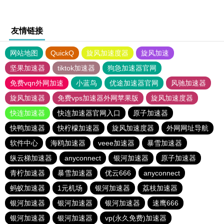
友情链接
网站地图
QuickQ
旋风加速度器
旋风加速
坚果加速器
tiktok加速器
狗急加速器官网
免费vqn外网加速
小蓝鸟
优途加速器官网
风驰加速器
旋风加速器
免费vps加速器外网苹果版
旋风加速度器
快连加速器
快连加速器官网入口
原子加速器
快鸭加速器
快柠檬加速器
旋风加速度器
外网网址导航
软件中心
海鸥加速器
veee加速器
暴雪加速器
纵云梯加速器
anyconnect
银河加速器
原子加速器
青柠加速器
暴雪加速器
优云666
anyconnect
蚂蚁加速器
1元机场
银河加速器
荔枝加速器
银河加速器
银河加速器
银河加速器
速鹰666
银河加速器
银河加速器
vp(永久免费)加速器