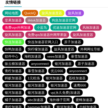
友情链接
网站地图
QuickQ
旋风加速度器
旋风加速
坚果加速器
tiktok加速器
狗急加速器官网
免费vqn外网加速
小蓝鸟
优途加速器官网
风驰加速器
旋风加速器
免费vps加速器外网苹果版
旋风加速度器
快连加速器
快连加速器官网入口
原子加速器
快鸭加速器
快柠檬加速器
旋风加速度器
外网网址导航
软件中心
海鸥加速器
veee加速器
暴雪加速器
纵云梯加速器
anyconnect
银河加速器
原子加速器
青柠加速器
暴雪加速器
优云666
anyconnect
蚂蚁加速器
1元机场
银河加速器
荔枝加速器
银河加速器
银河加速器
银河加速器
速鹰666
银河加速器
银河加速器
vp(永久免费)加速器
橘子加速器
abc加速器
海外梯子官网
蜜蜂加速器
青柠加速器
hammer加速器
银河加速器
白鲸加速器