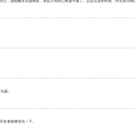
作办公，都能畅享高速网络，再也不用担心网速卡顿了。以前出差的时候，经常因为网
有玩腻。
望开发者能够优化一下。