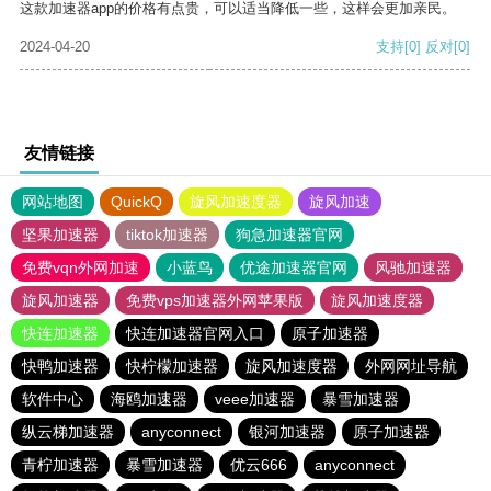
这款加速器app的价格有点贵，可以适当降低一些，这样会更加亲民。
2024-04-20
支持
[0]
反对
[0]
友情链接
网站地图
QuickQ
旋风加速度器
旋风加速
坚果加速器
tiktok加速器
狗急加速器官网
免费vqn外网加速
小蓝鸟
优途加速器官网
风驰加速器
旋风加速器
免费vps加速器外网苹果版
旋风加速度器
快连加速器
快连加速器官网入口
原子加速器
快鸭加速器
快柠檬加速器
旋风加速度器
外网网址导航
软件中心
海鸥加速器
veee加速器
暴雪加速器
纵云梯加速器
anyconnect
银河加速器
原子加速器
青柠加速器
暴雪加速器
优云666
anyconnect