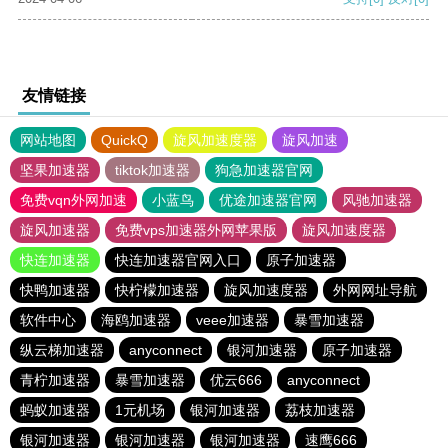
友情链接
网站地图
QuickQ
旋风加速度器
旋风加速
坚果加速器
tiktok加速器
狗急加速器官网
免费vqn外网加速
小蓝鸟
优途加速器官网
风驰加速器
旋风加速器
免费vps加速器外网苹果版
旋风加速度器
快连加速器
快连加速器官网入口
原子加速器
快鸭加速器
快柠檬加速器
旋风加速度器
外网网址导航
软件中心
海鸥加速器
veee加速器
暴雪加速器
纵云梯加速器
anyconnect
银河加速器
原子加速器
青柠加速器
暴雪加速器
优云666
anyconnect
蚂蚁加速器
1元机场
银河加速器
荔枝加速器
银河加速器
银河加速器
银河加速器
速鹰666