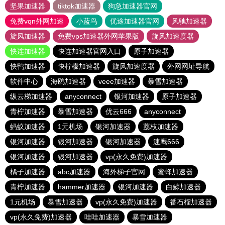
坚果加速器
tiktok加速器
狗急加速器官网
免费vqn外网加速
小蓝鸟
优途加速器官网
风驰加速器
旋风加速器
免费vps加速器外网苹果版
旋风加速度器
快连加速器
快连加速器官网入口
原子加速器
快鸭加速器
快柠檬加速器
旋风加速度器
外网网址导航
软件中心
海鸥加速器
veee加速器
暴雪加速器
纵云梯加速器
anyconnect
银河加速器
原子加速器
青柠加速器
暴雪加速器
优云666
anyconnect
蚂蚁加速器
1元机场
银河加速器
荔枝加速器
银河加速器
银河加速器
银河加速器
速鹰666
银河加速器
银河加速器
vp(永久免费)加速器
橘子加速器
abc加速器
海外梯子官网
蜜蜂加速器
青柠加速器
hammer加速器
银河加速器
白鲸加速器
1元机场
暴雪加速器
vp(永久免费)加速器
番石榴加速器
vp(永久免费)加速器
哇哇加速器
暴雪加速器