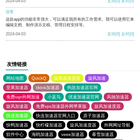
2024-04-03
支持
[0]
反对
[0]
游客
这款app的功能非常强大，可以满足我所有的工作需求。我可以使用它来
编辑文档、制作演示文稿、管理日程安排等。
2024-04-03
支持
[0]
反对
[0]
友情链接
网站地图
QuickQ
旋风加速度器
旋风加速
坚果加速器
tiktok加速器
狗急加速器官网
免费vqn外网加速
小蓝鸟
优途加速器官网
风驰加速器
旋风加速器
免费vps加速器外网苹果版
旋风加速度器
快连加速器
快连加速器官网入口
原子加速器
快鸭加速器
快柠檬加速器
旋风加速度器
外网网址导航
软件中心
海鸥加速器
veee加速器
暴雪加速器