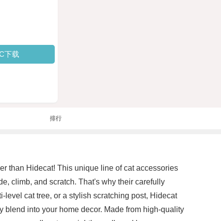
PC下载
排行
er than Hidecat! This unique line of cat accessories
de, climb, and scratch. That's why their carefully
level cat tree, or a stylish scratching post, Hidecat
sly blend into your home decor. Made from high-quality