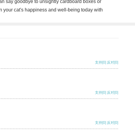
u can say goodbye to unsightly cardboard boxes or
 in your cat's happiness and well-being today with
支持
[0]
反对
[0]
支持
[0]
反对
[0]
支持
[0]
反对
[0]