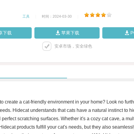
工具
|
时间：2024-03-30
|
卓下载
苹果下载
安卓市场，安全绿色
to create a cat-friendly environment in your home? Look no furth
 needs. Hidecat understands that cats have a natural instinct to hi
rfect scratching surfaces. Whether it's a cozy cat cave, a multi-
 Hidecat products fulfill your cat's needs, but they also seamles