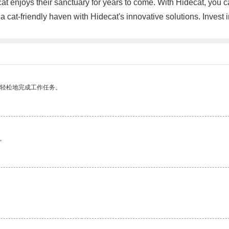
r cat enjoys their sanctuary for years to come. With Hidecat, yo
 a cat-friendly haven with Hidecat's innovative solutions. Invest
更轻松地完成工作任务。
。