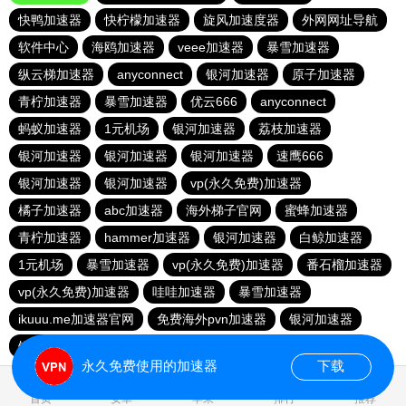
快鸭加速器
快柠檬加速器
旋风加速度器
外网网址导航
软件中心
海鸥加速器
veee加速器
暴雪加速器
纵云梯加速器
anyconnect
银河加速器
原子加速器
青柠加速器
暴雪加速器
优云666
anyconnect
蚂蚁加速器
1元机场
银河加速器
荔枝加速器
银河加速器
银河加速器
银河加速器
速鹰666
银河加速器
银河加速器
vp(永久免费)加速器
橘子加速器
abc加速器
海外梯子官网
蜜蜂加速器
青柠加速器
hammer加速器
银河加速器
白鲸加速器
1元机场
暴雪加速器
vp(永久免费)加速器
番石榴加速器
vp(永久免费)加速器
哇哇加速器
暴雪加速器
ikuuu.me加速器官网
免费海外pvn加速器
银河加速器
银河加速器
永久免费使用的加速器
下载
1.552511s
首页
安卓
苹果
排行
推荐