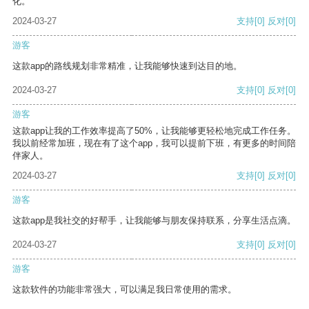
化。
2024-03-27
支持
[0]
反对
[0]
游客
这款app的路线规划非常精准，让我能够快速到达目的地。
2024-03-27
支持
[0]
反对
[0]
游客
这款app让我的工作效率提高了50%，让我能够更轻松地完成工作任务。
我以前经常加班，现在有了这个app，我可以提前下班，有更多的时间陪
伴家人。
2024-03-27
支持
[0]
反对
[0]
游客
这款app是我社交的好帮手，让我能够与朋友保持联系，分享生活点滴。
2024-03-27
支持
[0]
反对
[0]
游客
这款软件的功能非常强大，可以满足我日常使用的需求。